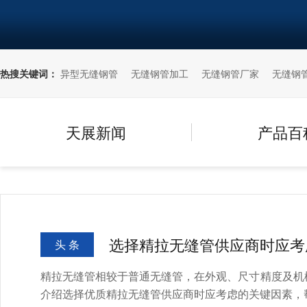
热搜关键词：
异型无缝钢管
无缝钢管加工
无缝钢管厂家
无缝钢
天展新闻
产品百
选择精拉无缝管供应商时应考
头 条
精拉无缝管相较于普通无缝管，在外观、尺寸精度及机
介绍选择优质精拉无缝管供应商时应考虑的关键因素，