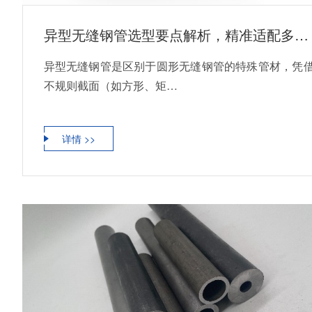
异型无缝钢管选型要点解析，精准适配多行
业需求
异型无缝钢管是区别于圆形无缝钢管的特殊管材，凭
不规则截面（如方形、矩…
详情 >>