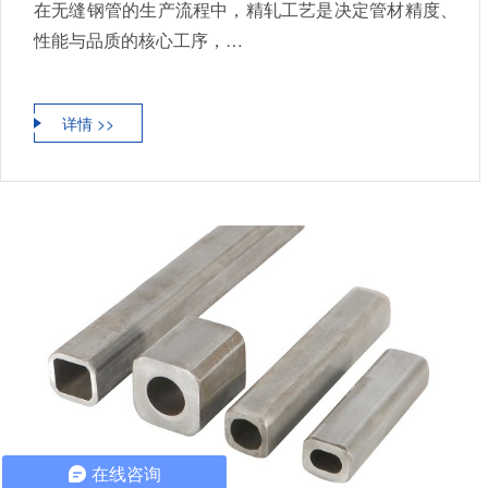
在无缝钢管的生产流程中，精轧工艺是决定管材精度、
性能与品质的核心工序，…
详情 >>
在线咨询