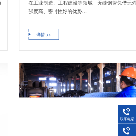
领
在工业制造、工程建设等领域，无缝钢管凭借无
强度高、密封性好的优势…
详情 >>
联系电话