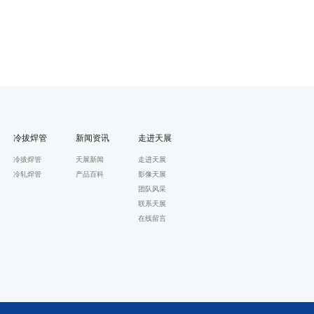
冷拔焊管
新闻资讯
走进天展
冷拔焊管
天展新闻
走进天展
冷轧焊管
产品百科
影像天展
团队风采
联系天展
在线留言