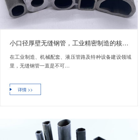
小口径厚壁无缝钢管，工业精密制造的核心
用材
在工业制造、机械配套、液压管路及特种设备建设领域
里，无缝钢管一直是不可…
详情 >>