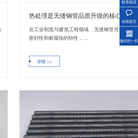
联系电话
热处理是无缝钢管品质升级的核心工艺
在线留言
在工业制造与建筑工程领域，无缝钢管凭借高强
借
密封性和耐腐蚀的特性，…
微信扫一
详情 >>