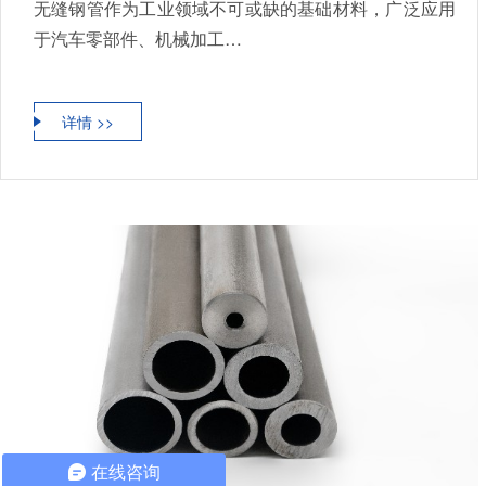
无缝钢管作为工业领域不可或缺的基础材料，广泛应用
于汽车零部件、机械加工…
详情 >>
在线咨询