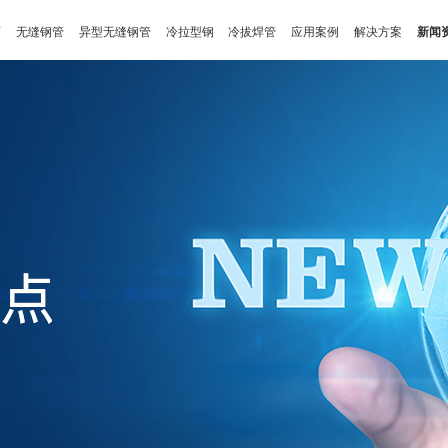
页
无缝钢管
异型无缝钢管
冷拉型钢
冷拔焊管
应用案例
解决方案
新闻