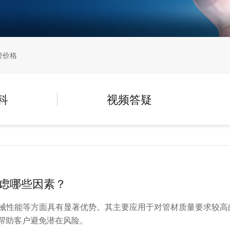
管价格
科
视频答疑
虑哪些因素？
械性能等方面具有显著优势。其主要应用于对管材质量要求较高
帮助客户避免潜在风险。