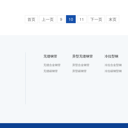
首页
上一页
9
10
11
下一页
末页
无缝钢管
异型无缝钢管
冷拉型钢
无缝合金钢管
异型合金钢管
冷拉合金型钢
无缝碳钢管
异型碳钢管
冷拉碳钢型钢