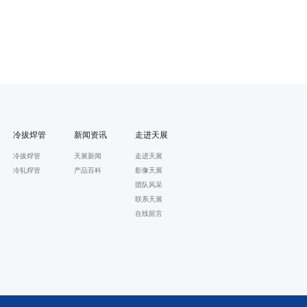
冷拔焊管
新闻资讯
走进天展
冷拔焊管
天展新闻
走进天展
冷轧焊管
产品百科
影像天展
团队风采
联系天展
在线留言