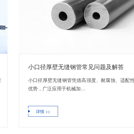
小口径厚壁无缝钢管常见问题及解答
应
小口径厚壁无缝钢管凭借高强度、耐腐蚀、适配
优势，广泛应用于机械加…
详情 >>