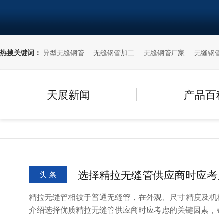
热搜关键词：
异型无缝钢管
无缝钢管加工
无缝钢管厂家
无缝钢
天展新闻
产品百
选择精拉无缝管供应商时应考
头 条
精拉无缝管相较于普通无缝管，在外观、尺寸精度及机
介绍选择优质精拉无缝管供应商时应考虑的关键因素，