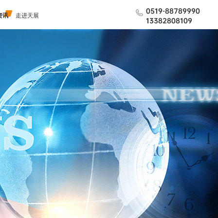
0519-88789990
资讯
走进天展
13382808109