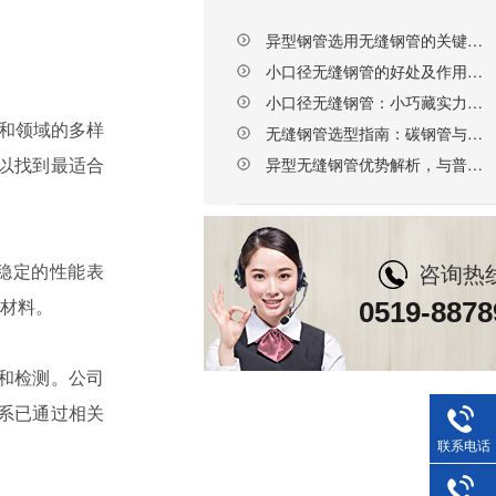
异型钢管选用无缝钢管的关键要点，选对厂家更省心
小口径无缝钢管的好处及作用，天展钢管赋能多行业升级
小口径无缝钢管：小巧藏实力，这些核心优势不可替代
业和领域的多样
无缝钢管选型指南：碳钢管与合金钢管的区别及科学选择
以找到最适合
异型无缝钢管优势解析，与普通钢管的核心差异
咨询热
稳定的性能表
材料。
0519-8878
和检测。公司
系已通过相关
联系电话