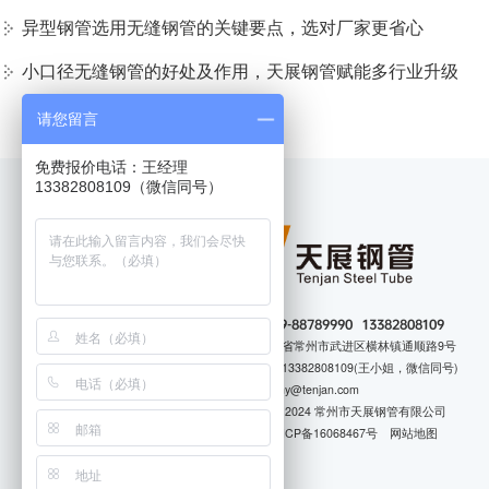
异型钢管选用无缝钢管的关键要点，选对厂家更省心
小口径无缝钢管的好处及作用，天展钢管赋能多行业升级
请您留言
免费报价电话：王经理
13382808109（微信同号）
电话：
0519-88789990 13382808109
地址：江苏省常州市武进区横林镇通顺路9号
手机号码：13382808109(王小姐，微信同号)
邮箱：Sunny@tenjan.com
版权所有 © 2024 常州市天展钢管有限公司
备案号：
苏ICP备16068467号
网站地图