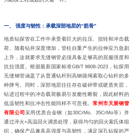
一、 强度与韧性：承载深部地层的“筋骨”
地质钻探管在工作中承受着巨大的拉压、扭转和冲击载
荷。随着钻井深度增加，管柱自重产生的拉伸应力急剧
上升，这就要求无缝钢管必须具备足够高的屈服强度和
抗拉强度。根据最新国家标准GB/T 9808-2023，钻探用
无缝钢管涵盖了从普通钻杆到高钢级绳索取心钻杆的多
种牌号。同时，深部地层往往存在破碎带或硬质夹层，
钻进过程中的冲击载荷极易引发脆性断裂，因此材料的
低温韧性和抗冲击性能同样不可忽视。
常州市天展钢管
有限公司
采用优质合金钢（如30CrMo、35CrMo等）并
通过淬火+高温回火调质处理，获得均匀的回火索氏体组
织，确保产品兼具高强度与高韧性，满足深孔钻探的严