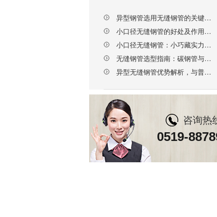
异型钢管选用无缝钢管的关键要点，选对厂家更省心
小口径无缝钢管的好处及作用，天展钢管赋能多行业升级
小口径无缝钢管：小巧藏实力，这些核心优势不可替代
无缝钢管选型指南：碳钢管与合金钢管的区别及科学选择
异型无缝钢管优势解析，与普通钢管的核心差异
咨询热
0519-8878