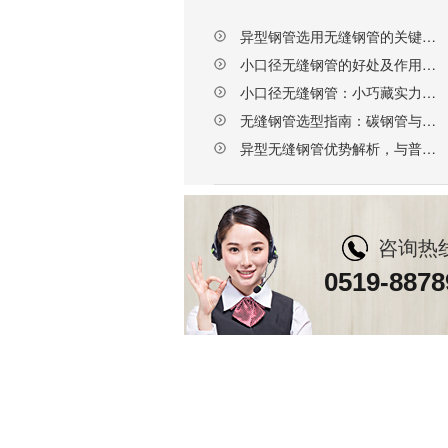
异型钢管选用无缝钢管的关键要点，选对厂家更省心
小口径无缝钢管的好处及作用，天展钢管赋能多行业升级
小口径无缝钢管：小巧藏实力，这些核心优势不可替代
无缝钢管选型指南：碳钢管与合金钢管的区别及科学选择
异型无缝钢管优势解析，与普通钢管的核心差异
咨询热
0519-8878