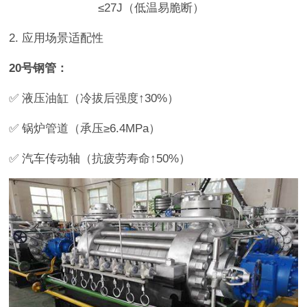
≤27J（低温易脆断）
2. 应用场景适配性
20号钢管：
✅ 液压油缸（冷拔后强度↑30%）
✅ 锅炉管道（承压≥6.4MPa）
✅ 汽车传动轴（抗疲劳寿命↑50%）