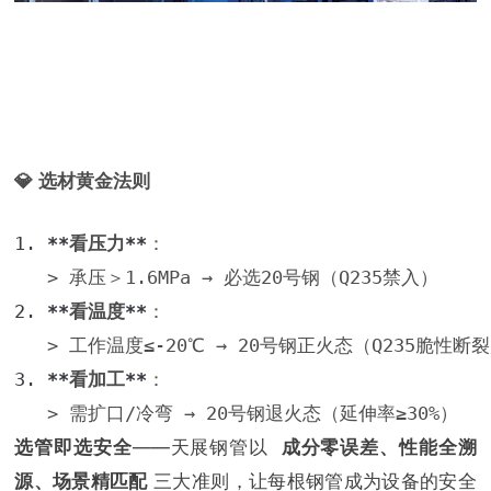
💎 选材黄金法则
1.
**
看压力
**
：  

   > 承压＞1.6MPa → 必选20号钢（Q235禁入） 
2.
**
看温度
**
：  

   > 工作温度≤-20℃ → 20号钢正火态（Q235脆性断
3.
**
看加工
**
：  

   > 需扩口/冷弯 → 20号钢退火态（延伸率≥30%）  
选管即选安全
——天展钢管以
成分零误差、性能全溯
源、场景精匹配
三大准则，让每根钢管成为设备的安全