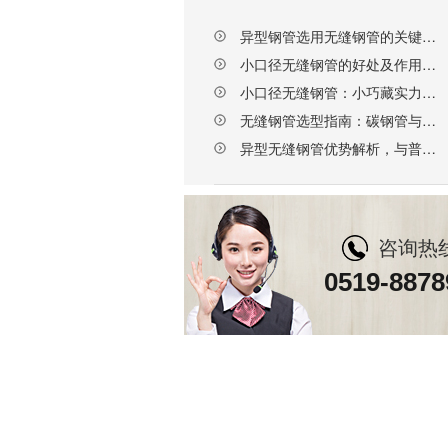
异型钢管选用无缝钢管的关键要点，选对厂家更省心
小口径无缝钢管的好处及作用，天展钢管赋能多行业升级
小口径无缝钢管：小巧藏实力，这些核心优势不可替代
无缝钢管选型指南：碳钢管与合金钢管的区别及科学选择
异型无缝钢管优势解析，与普通钢管的核心差异
咨询热
0519-8878