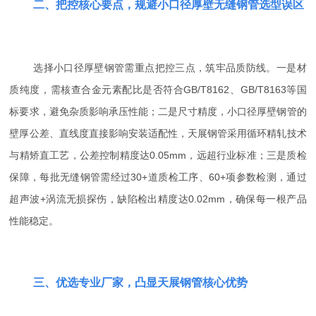
二、把控核心要点，规避小口径厚壁无缝钢管选型误区
选择小口径厚壁钢管需重点把控三点，筑牢品质防线。一是材
质纯度，需核查合金元素配比是否符合GB/T8162、GB/T8163等国
标要求，避免杂质影响承压性能；二是尺寸精度，小口径厚壁钢管的
壁厚公差、直线度直接影响安装适配性，天展钢管采用循环精轧技术
与精矫直工艺，公差控制精度达0.05mm，远超行业标准；三是质检
保障，每批无缝钢管需经过30+道质检工序、60+项参数检测，通过
超声波+涡流无损探伤，缺陷检出精度达0.02mm，确保每一根产品
性能稳定。
三、优选专业厂家，凸显天展钢管核心优势